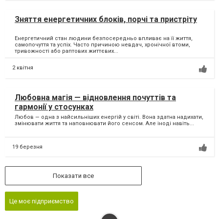
Зняття енергетичних блоків, порчі та пристріту
Енергетичний стан людини безпосередньо впливає на її життя,
самопочуття та успіх. Часто причиною невдач, хронічної втоми,
тривожності або раптових життєвих...
2 квітня
Любовна магія — відновлення почуттів та
гармонії у стосунках
Любов — одна з найсильніших енергій у світі. Вона здатна надихати,
змінювати життя та наповнювати його сенсом. Але іноді навіть...
19 березня
Показати все
Це моє підприємство