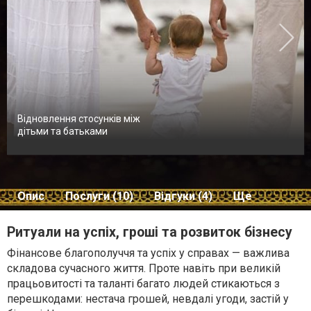
Відновлення стосунків між
дітьми та батьками
Опис
Послуги (10)
Відгуки (4)
Ще
Ритуали на успіх, гроші та розвиток бізнесу
Фінансове благополуччя та успіх у справах — важлива
складова сучасного життя. Проте навіть при великій
працьовитості та таланті багато людей стикаються з
перешкодами: нестача грошей, невдалі угоди, застій у