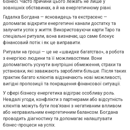
бізнесі. Часто причини цього лежать не лише у
зовнішніх обставинах, а й на енергетичному рівні.
Гадалка Богдана — ясновидець та екстрасенс —
допомагає відкрити енергетичні канали достатку та
залучити успіх у життя. Використовуючи карти Таро та
спеціальні ритуали, вона визначає, що саме блокує
фінансовий потік і як це виправити.
Ритуали на гроші — це не «швидке багатство», а робота
з енергією людини та її можливостями. Вони
допомагають усунути внутрішні обмеження, страхи та
установки, які заважають заробляти більше. Після таких
практик багато клієнтів відзначають нові можливості,
вигідні пропозиції та покращення фінансової ситуації.
У сфері бізнесу енергетика відіграє особливу роль.
Невдалі угоди, конфлікти з партнерами або відсутність
клієнтів можуть бути пов’язані з негативним впливом
або неправильним енергетичним балансом. Богдана
проводить діагностику та допомагає налаштувати
бізнес-процеси на успіх.