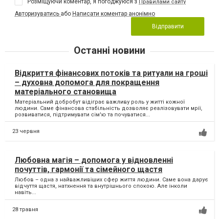
Розміщуючи коментар, я погоджуюся з
Правилами сайту
Авторизуватись
або
Написати коментар анонімно
Відправити
Останні новини
Відкриття фінансових потоків та ритуали на гроші
– духовна допомога для покращення
матеріального становища
Матеріальний добробут відіграє важливу роль у житті кожної
людини. Саме фінансова стабільність дозволяє реалізовувати мрії,
розвиватися, підтримувати сім'ю та почуватися...
23 червня
Любовна магія – допомога у відновленні
почуттів, гармонії та сімейного щастя
Любов – одна з найважливіших сфер життя людини. Саме вона дарує
відчуття щастя, натхнення та внутрішнього спокою. Але інколи
навіть...
28 травня