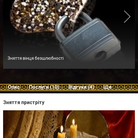
Зняття вінця безшлюбності
Опис
Послуги (10)
Відгуки (4)
Ще
Зняття пристріту