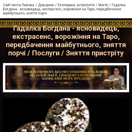
Сайт міста Львова
Довідник
Езотерика, астрологія
Магія
Гадалка
Богдана - ясновидець, екстрасенс, ворожіння на Таро, передбачення
майбутнього, зняття порчі
Гадалка Богдана - ясновидець,
екстрасенс, ворожіння на Таро,
передбачення майбутнього, зняття
порчі / Послуги / Зняття пристріту